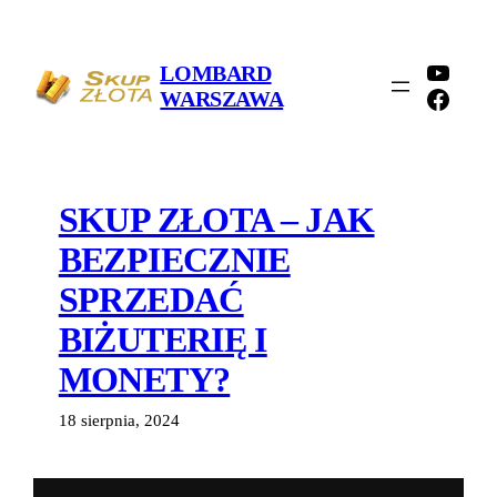
Przejdź
do
YouTu
LOMBARD
treści
Faceb
WARSZAWA
SKUP ZŁOTA – JAK
BEZPIECZNIE
SPRZEDAĆ
BIŻUTERIĘ I
MONETY?
18 sierpnia, 2024